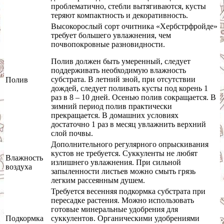
проблематично, стебли вытягиваются, кусты
теряют компактность и декоративность.
Высокорослый сорт очитника «Хербстрфройде»
требует большего увлажнения, чем
почвопокровные разновидности.
Полив должен быть умеренный, следует
поддерживать необходимую влажность
субстрата. В летний зной, при отсутствии
Полив
дождей, следует поливать кусты под корень 1
раз в 8 – 10 дней. Осенью полив сокращается. В
зимний период полив практически
прекращается. В домашних условиях
достаточно 1 раз в месяц увлажнить верхний
слой почвы.
Дополнительного регулярного опрыскивания
кустов не требуется. Суккуленты не любят
Влажность
излишнего увлажнения. При сильной
воздуха
запыленности листьев можно смыть грязь
легким рассеянным душем.
Требуется весенняя подкормка субстрата при
пересадке растения. Можно использовать
готовые минеральные удобрения для
Подкормка
суккулентов. Органическими удобрениями