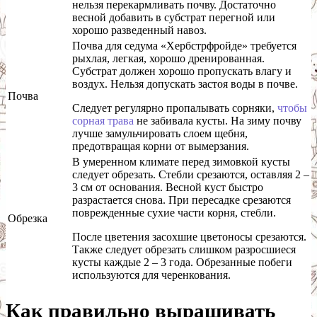
нельзя перекармливать почву. Достаточно
весной добавить в субстрат перегной или
хорошо разведенный навоз.
Почва для седума «Хербстрфройде» требуется
рыхлая, легкая, хорошо дренированная.
Субстрат должен хорошо пропускать влагу и
воздух. Нельзя допускать застоя воды в почве.
Почва
Следует регулярно пропалывать сорняки,
чтобы
сорная трава
не забивала кусты. На зиму почву
лучше замульчировать слоем щебня,
предотвращая корни от вымерзания.
В умеренном климате перед зимовкой кусты
следует обрезать. Стебли срезаются, оставляя 2 –
3 см от основания. Весной куст быстро
разрастается снова. При пересадке срезаются
поврежденные сухие части корня, стебли.
Обрезка
После цветения засохшие цветоносы срезаются.
Также следует обрезать слишком разросшиеся
кусты каждые 2 – 3 года. Обрезанные побеги
используются для черенкования.
Как правильно выращивать