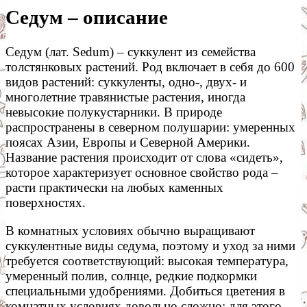
Седум – описание
Седум (лат. Sedum) – суккулент из семейства
толстянковых растений. Род включает в себя до 600
видов растений: суккуленты, одно-, двух- и
многолетние травянистые растения, иногда
невысокие полукустарники. В природе
распространены в северном полушарии: умеренных
поясах Азии, Европы и Северной Америки.
Название растения происходит от слова «сидеть»,
которое характеризует основное свойство рода –
расти практически на любых каменных
поверхностях.
В комнатных условиях обычно выращивают
суккулентные виды седума, поэтому и уход за ними
требуется соответствующий: высокая температура,
умеренный полив, солнце, редкие подкормки
специальными удобрениями. Добиться цветения в
комнатных условиях довольно сложно: для этого