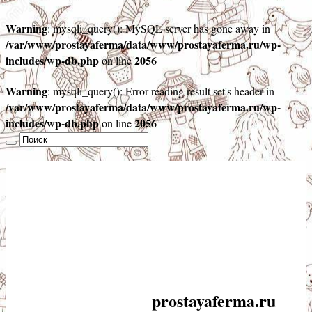
Warning
: mysqli_query(): MySQL server has gone away in
/var/www/prostayaferma/data/www/prostayaferma.ru/wp-
includes/wp-db.php
2056
on line
Warning
: mysqli_query(): Error reading result set's header in
/var/www/prostayaferma/data/www/prostayaferma.ru/wp-
includes/wp-db.php
2056
on line
prostayaferma.ru