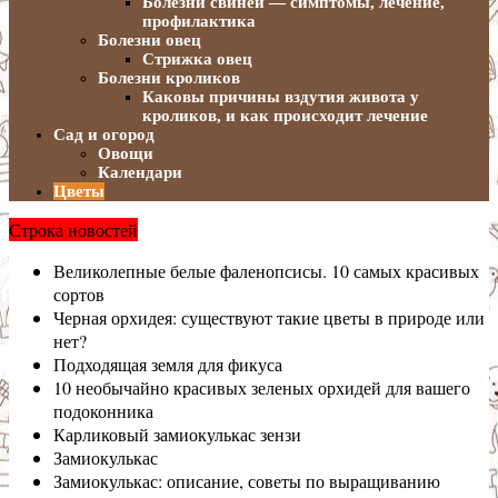
Болезни свиней — симптомы, лечение,
профилактика
Болезни овец
Стрижка овец
Болезни кроликов
Каковы причины вздутия живота у
кроликов, и как происходит лечение
Сад и огород
Овощи
Календари
Цветы
Строка новостей
Великолепные белые фаленопсисы. 10 самых красивых
сортов
Черная орхидея: существуют такие цветы в природе или
нет?
Подходящая земля для фикуса
10 необычайно красивых зеленых орхидей для вашего
подоконника
Карликовый замиокулькас зензи
Замиокулькас
Замиокулькас: описание, советы по выращиванию