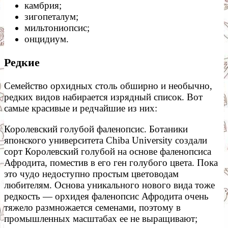
камбрия;
зигопеталум;
мильтониопсис;
онцидиум.
Редкие
Семейство орхидных столь обширно и необычно,
редких видов набирается изрядный список. Вот
самые красивые и редчайшие из них:
Королевский голубой фаленопсис. Ботаники
японского университета Chiba University создали
сорт Королевский голубой на основе фаленопсиса
Афродита, поместив в его ген голубого цвета. Пока
это чудо недоступно простым цветоводам
любителям. Основа уникального нового вида тоже
редкость — орхидея фаленопсис Афродита очень
тяжело размножается семенами, поэтому в
промышленных масштабах ее не выращивают;