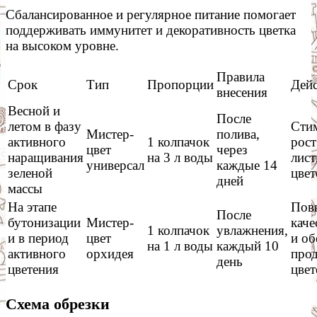
Сбалансированное и регулярное питание помогает
поддерживать иммунитет и декоративность цветка
на высоком уровне.
Правила
Срок
Тип
Пропорции
Дейс
внесения
Весной и
После
летом в фазу
Сти
Мистер-
полива,
активного
1 колпачок
рост
цвет
через
наращивания
на 3 л воды
лист
универсал
каждые 14
зеленой
цвет
дней
массы
На этапе
Пов
После
бутонизации
Мистер-
каче
1 колпачок
увлажнения,
и в период
цвет
и об
на 1 л воды
каждый 10
активного
орхидея
про
день
цветения
цвет
Схема обрезки