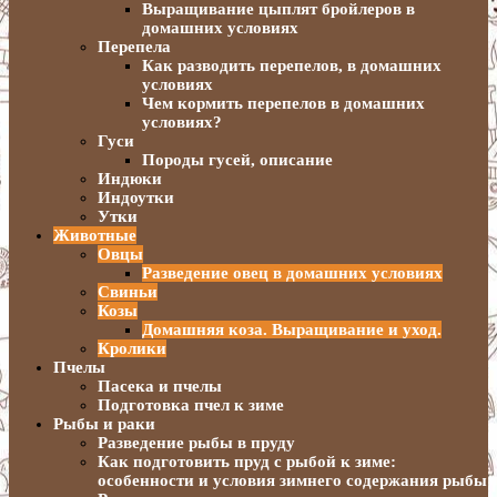
Выращивание цыплят бройлеров в
домашних условиях
Перепела
Как разводить перепелов, в домашних
условиях
Чем кормить перепелов в домашних
условиях?
Гуси
Породы гусей, описание
Индюки
Индоутки
Утки
Животные
Овцы
Разведение овец в домашних условиях
Свиньи
Козы
Домашняя коза. Выращивание и уход.
Кролики
Пчелы
Пасека и пчелы
Подготовка пчел к зиме
Рыбы и раки
Разведение рыбы в пруду
Как подготовить пруд с рыбой к зиме:
особенности и условия зимнего содержания рыбы