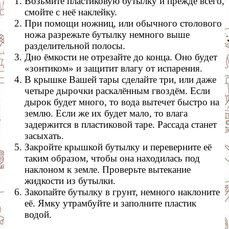
Возьмите пластиковую бутылку и прежде всего,
смойте с неё наклейку.
При помощи ножниц, или обычного столового
ножа разрежьте бутылку немного выше
разделительной полосы.
Дно ёмкости не отрезайте до конца. Оно будет
«зонтиком» и защитит влагу от испарения.
В крышке Вашей тары сделайте три, или даже
четыре дырочки раскалённым гвоздём. Если
дырок будет много, то вода вытечет быстро на
землю. Если же их будет мало, то влага
задержится в пластиковой таре. Рассада станет
засыхать.
Закройте крышкой бутылку и переверните её
таким образом, чтобы она находилась под
наклоном к земле. Проверьте вытекание
жидкости из бутылки.
Закопайте бутылку в грунт, немного наклоните
её. Ямку утрамбуйте и заполните пластик
водой.