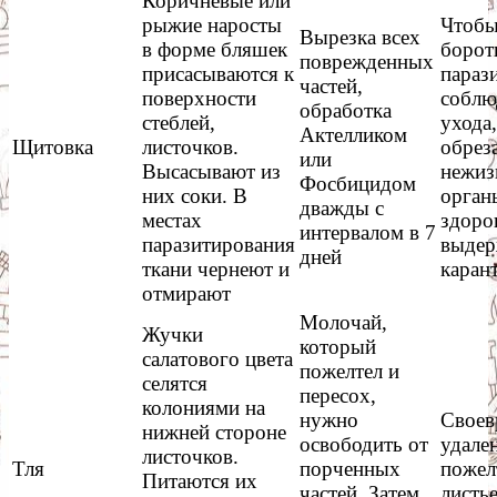
Коричневые или
рыжие наросты
Чтобы
Вырезка всех
в форме бляшек
борот
поврежденных
присасываются к
параз
частей,
поверхности
соблю
обработка
стеблей,
ухода
Актелликом
Щитовка
листочков.
обрез
или
Высасывают из
нежиз
Фосбицидом
них соки. В
орган
дважды с
местах
здоро
интервалом в 7
паразитирования
выдер
дней
ткани чернеют и
каран
отмирают
Молочай,
Жучки
который
салатового цвета
пожелтел и
селятся
пересох,
колониями на
нужно
Своев
нижней стороне
освободить от
удале
листочков.
Тля
порченных
пожел
Питаются их
частей. Затем
листь