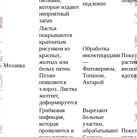
пятнами,
повре
подлежит
которые издают
неприятный
запах
Листья
покрываются
крапчатым
рисунком из
Обработка
красных,
инсектицидами
Покуп
желтых или
—
расте
Мозаика
белых пятен.
Фитовермом,
весно
Позже
Топазом,
ядохи
появляется
Актарой
хлороз. Листва
желтеет,
деформируется
Грибковая
Вырезают
инфекция,
больные
которая
участки,
проявляется в
обрабатывают
Покуп