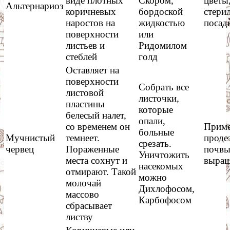
виде плотных
Скором,
цветы
Альтернариоз
коричневых
бордоской
стери
наростов на
жидкостью
посад
поверхности
или
листьев и
Ридомилом
стеблей
голд
Оставляет на
поверхности
Собрать все
листовой
листочки,
пластины
которые
белесый налет,
опали,
со временем он
Приме
больные
Мучнистый
темнеет.
проде
срезать.
червец
Пораженные
почвы
Уничтожить
места сохнут и
выращ
насекомых
отмирают. Такой
можно
молочай
Дихлофосом,
массово
Карбофосом
сбрасывает
листву