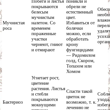
Побеги и листья
поникли и
покрываются
обрели не
Обесп
белесым
естественный
необх
мучнистым
цвет.
влажн
Мучнистая
налетом. Со
Избавиться от
перел
роса
временем
болячки
удаля
пораженные
можно, если
усохш
участки
обработать
орган
чернеют, гниют
крону
и отмирают
фунгицидами
— Ридомилом
голд, Скором,
Топазом или
Хомом
Угнетает рост,
цветение
растения. Листья
Спасти такой
и стебли
Соблю
цветок не
покрываются
ухода
Бактериоз
возможно, т. к.
мокнущими
избег
лечению не