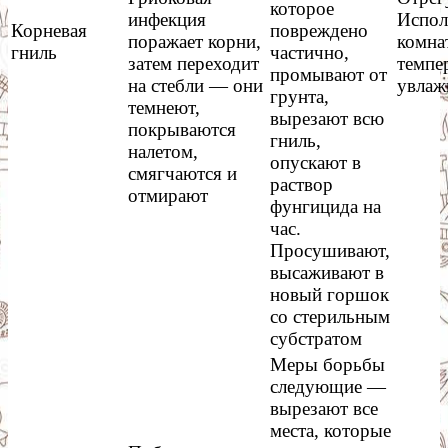
которое
инфекция
Испол
Корневая
повреждено
поражает корни,
комна
гниль
частично,
затем переходит
темпе
промывают от
на стебли — они
увлаж
грунта,
темнеют,
вырезают всю
покрываются
гниль,
налетом,
опускают в
смягчаются и
раствор
отмирают
фунгицида на
час.
Просушивают,
высаживают в
новый горшок
со стерильным
субстратом
Меры борьбы
следующие —
вырезают все
места, которые