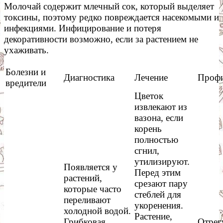
Молочай содержит млечный сок, который выделяет
токсины, поэтому редко повреждается насекомыми и
инфекциями. Инфицирование и потеря
декоративности возможно, если за растением не
ухаживать.
Болезни и
Диагностика
Лечение
Профи
вредители
Цветок
извлекают из
вазона, если
корень
полностью
сгнил,
утилизируют.
Появляется у
Перед этим
растений,
срезают пару
которые часто
стеблей для
переливают
укоренения.
холодной водой.
Растение,
Грибковая
Отрег