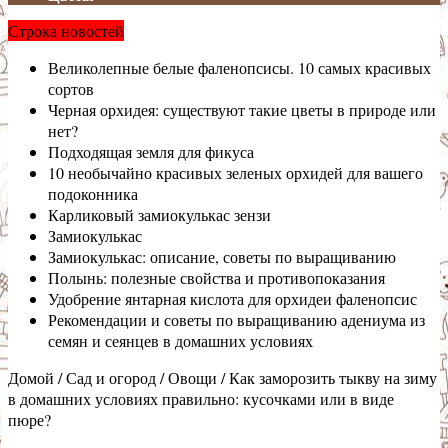
Строка новостей
Великолепные белые фаленопсисы. 10 самых красивых
сортов
Черная орхидея: существуют такие цветы в природе или
нет?
Подходящая земля для фикуса
10 необычайно красивых зеленых орхидей для вашего
подоконника
Карликовый замиокулькас зензи
Замиокулькас
Замиокулькас: описание, советы по выращиванию
Полынь: полезные свойства и противопоказания
Удобрение янтарная кислота для орхидеи фаленопсис
Рекомендации и советы по выращиванию адениума из
семян и сеянцев в домашних условиях
Домой
/
Сад и огород
/
Овощи
/
Как заморозить тыкву на зиму
в домашних условиях правильно: кусочками или в виде
пюре?