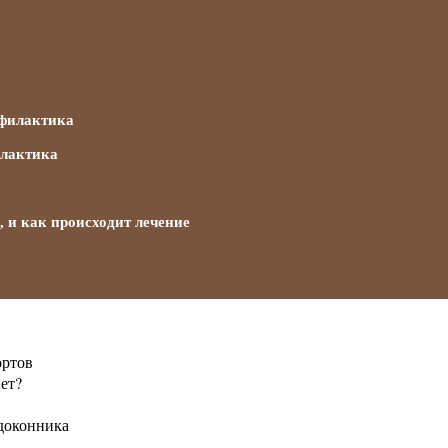
офилактика
илактика
 и как происходит лечение
ортов
ет?
доконника