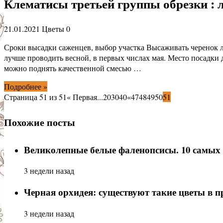
Клематисы третьей группы обрезки : 
21.01.2021
Цветы
0
Сроки высадки саженцев, выбор участка Высаживать черенок 
лучше проводить весной, в первых числах мая. Место посадк
можно поднять качественной смесью …
Подробнее »
Страница 51 из 51
« Первая
...
20
30
40
«
47
48
49
50
51
Похожие посты
Великолепные белые фаленопсисы. 10 самых
3 недели назад
Черная орхидея: существуют такие цветы в п
3 недели назад