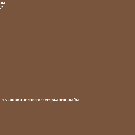
иях
х?
и и условия зимнего содержания рыбы