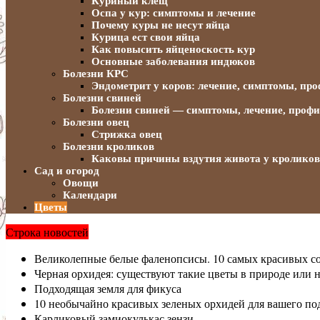
Куриный клещ
Оспа у кур: симптомы и лечение
Почему куры не несут яйца
Курица ест свои яйца
Как повысить яйценоскость кур
Основные заболевания индюков
Болезни КРС
Эндометрит у коров: лечение, симптомы, пр
Болезни свиней
Болезни свиней — симптомы, лечение, проф
Болезни овец
Стрижка овец
Болезни кроликов
Каковы причины вздутия живота у кроликов,
Сад и огород
Овощи
Календари
Цветы
Строка новостей
Великолепные белые фаленопсисы. 10 самых красивых с
Черная орхидея: существуют такие цветы в природе или н
Подходящая земля для фикуса
10 необычайно красивых зеленых орхидей для вашего по
Карликовый замиокулькас зензи